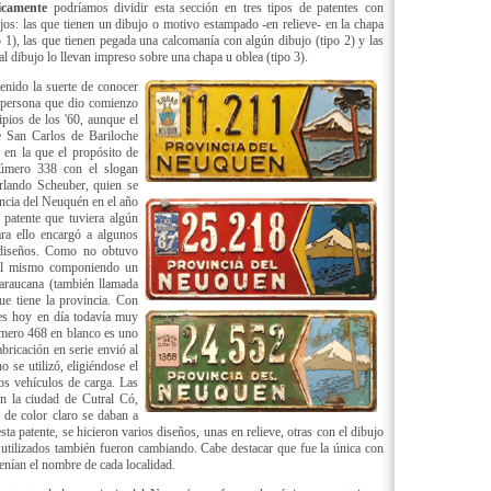
icamente
podríamos dividir esta sección en tres tipos de patentes con
jos: las que tienen un dibujo o motivo estampado -en relieve- en la chapa
o 1), las que tienen pegada una calcomanía con algún dibujo (tipo 2) y las
al dibujo lo llevan impreso sobre una chapa u oblea (tipo 3).
enido la suerte de conocer
 persona que dio comienzo
ipios de los '60, aunque el
de San Carlos de Bariloche
 en la que el propósito de
número 338 con el slogan
lando Scheuber, quien se
cia del Neuquén en el año
 patente que tuviera algún
ara ello encargó a algunos
s diseños. Como no obtuvo
 él mismo componiendo un
 araucana (también llamada
ue tiene la provincia. Con
 es hoy en día todavía muy
úmero 468 en blanco es uno
bricación en serie envió al
 se utilizó, eligiéndose el
los vehículos de carga. Las
n la ciudad de Cutral Có,
 de color claro se daban a
sta patente, se hicieron varios diseños, unas en relieve, otras con el dibujo
 utilizados también fueron cambiando. Cabe destacar que fue la única con
tenían el nombre de cada localidad.