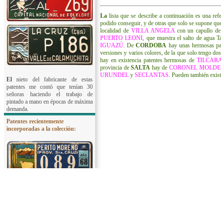
La
lista que se describe a continuación es una ref
podido conseguir, y de otras que solo se supone que
localidad de
VILLA ANGELA
con un capullo de
PUERTO LEONI
, que muestra el salto de agua 
IGUAZÚ
. De
CORDOBA
hay unas hermosas pa
versiones y varios colores, de la que solo tengo do
hay en existencia patentes hermosas de
TILCAR
provincia de
SALTA
hay de
CORONEL MOLDE
URUNDEL
y
SECLANTAS
. Pueden también exist
El
nieto del fabricante de estas
patentes me contó que tenían 30
señoras haciendo el trabajo de
pintado a mano en épocas de máxima
demanda.
Patentes recientemente
incorporadas a la colección: