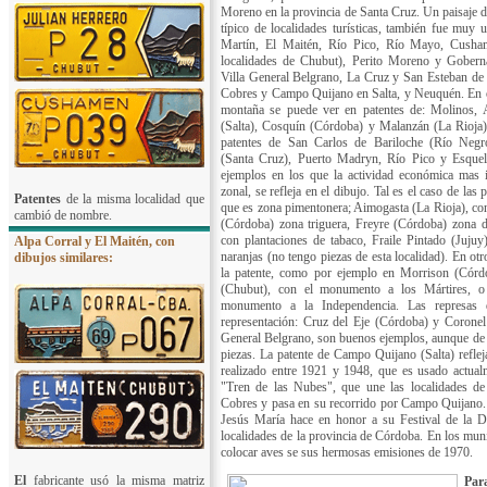
Moreno en la provincia de Santa Cruz.
Un paisaje d
típico de localidades turísticas, también fue muy 
Martín, El Maitén, Río Pico, Río Mayo, Cusham
localidades de Chubut), Perito Moreno y Gobern
Villa General Belgrano, La Cruz y San Esteban de
Cobres y Campo Quijano en Salta, y Neuquén. En ot
montaña se puede ver en patentes de: Molinos, A
(Salta), Cosquín (Córdoba) y Malanzán (La Rioja)
patentes de San Carlos de Bariloche (Río Negr
(Santa Cruz), Puerto Madryn, Río Pico y Esquel
ejemplos en los que la actividad económica mas i
zonal, se refleja en el dibujo. Tal es el caso de las
Patentes
de la misma localidad que
que es zona pimentonera; Aimogasta (La Rioja), con
cambió de nombre.
(Córdoba) zona triguera, Freyre (Córdoba) zona de
con plantaciones de tabaco, Fraile Pintado (Jujuy)
Alpa Corral y El Maitén, con
naranjas (no tengo piezas de esta localidad). En ot
dibujos similares:
la patente, como por ejemplo en Morrison (Córdo
(Chubut), con el monumento a
los Mártires, 
monumento a la Independencia. Las represas 
representación: Cruz del Eje (Córdoba) y Coronel
General Belgrano, son buenos ejemplos, aunque de e
piezas. La patente de Campo Quijano (Salta) reflej
realizado entre 1921 y 1948, que es usado actualme
"Tren de las Nubes", que une las localidades de
Cobres y pasa en su recorrido por Campo Quijano. 
Jesús María hace en honor a su Festival de la D
localidades de la provincia de Córdoba. En los mu
colocar aves se sus hermosas emisiones de 1970.
El
fabricante usó la misma matriz
Par