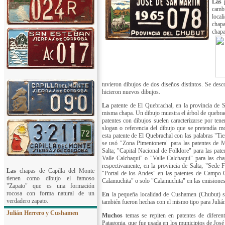
Las
p
camb
local
chapa
chapa
tuvieron dibujos de dos diseños distintos. Se des
hicieron nuevos dibujos.
La
patente de El Quebrachal, en la provincia de S
misma chapa. Un dibujo muestra el árbol de quebrac
patentes con dibujos suelen caracterizarse por ten
slogan o referencia del dibujo que se pretendía m
esta patente de El Quebrachal con las palabras "Ti
se usó "Zona Pimentonera" para las patentes de M
Salta; "Capital Nacional de Folklore" para las pate
Valle Calchaquí" o "Valle Calchaquí" para las ch
respectivamente, en la provincia de Salta; "Sede 
Las
chapas de Capilla del Monte
"Portal de los Andes" en las patentes de Campo Q
tienen como dibujo el famoso
Calamuchita" o solo "Calamuchita" en las emisiones
"Zapato" que es una formación
rocosa con forma natural de un
En
la pequeña localidad de Cushamen (Chubut) se
verdadero zapato.
también fueron hechas con el mismo tipo para Julián
Julián Herrero y Cushamen
Muchos
temas se repiten en patentes de diferen
Patagonia, que fue usada en los municipios de José