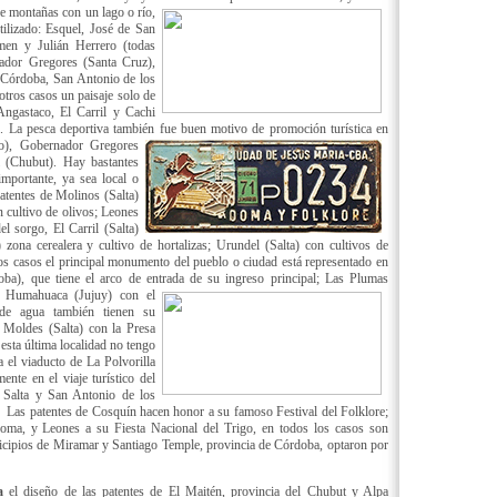
e montañas con un lago o río,
utilizado: Esquel, José de San
en y Julián Herrero (todas
ador Gregores (Santa Cruz),
 Córdoba, San Antonio de los
ros casos un paisaje solo de
ngastaco, El Carril y Cachi
. La pesca deportiva también fue buen motivo de promoción turística en
o), Gobernador Gregores
 (Chubut). Hay bastantes
mportante, ya sea local o
 patentes de Molinos (Salta)
 cultivo de olivos; Leones
l sorgo, El Carril (Salta)
 zona cerealera y cultivo de hortalizas; Urundel (Salta) con cultivos de
ros casos el principal monumento del pueblo o ciudad está representado en
ba), que tiene el arco de entrada de su ingreso principal; Las Plumas
o Humahuaca (Jujuy) con el
de agua también tienen su
 Moldes (Salta) con la Presa
sta última localidad no tengo
a el viaducto de La Polvorilla
nte en el viaje turístico del
 Salta y San Antonio de los
Las patentes de Cosquín hacen honor a su famoso Festival del Folklore;
oma, y Leones a su Fiesta Nacional del Trigo, en todos los casos son
nicipios de Miramar y Santiago Temple, provincia de Córdoba, optaron por
a
el diseño de las patentes de El Maitén, provincia del Chubut y Alpa