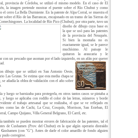
al, provincia de Córdoba, se utilizó el mismo modelo. En el caso de El
én, la imagen pretende mostrar el puente sobre el Río Chubut y como
o el cerro La Bella Durmiente. En la patente de Alpa Corral, se muestra el
te sobre el Río de las Barrancas, encajonado en un tramo de las Sierras de
Comechingones. La localidad de Río Pico (Chubut), por otra parte, tuvo un
diseño de dibujo cuya
base es
la que se usó para las patentes
de la provincia del Neuquén.
Si bien la montaña no es
exactamente igual, se le parece
muchísimo. Al paisaje le
quitaron la araucaria y le
r con un pescado que asoman por el lado izquierdo, en un afán por querer
dad.
con dibujo que se utilizó en San Antonio Oeste,
rio Las Grutas. Se estima que esta media chapa se
, se añadía la oblea de validación con el año sobre
a.
 y luego se barnizaba para protegerla, en otros tantos casos se pintaba a
, y luego se aplicaba con rodillo el color de las
letras, números y borde
evidente el trabajo artesanal que se realizaba, el que se ve reflejado en
tes como las de Cachi, La Cruz, Cosquín, Morrison, San Esteban, El
rral, Campo Quijano, Villa General Belgrano, El Carril, etc.
ía también se pueden mostrar errores de fabricación de las patentes, tal el
ntes de Cushamen (Prov. del Chubut) en la que algún operario distraído
r
G
ushamen (con "G"). Antes de darle el color amarillo de fondo alguien
 y pudo corregirse.