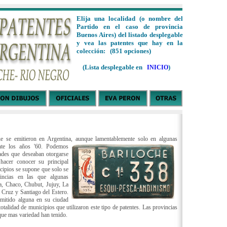
Elija una localidad (o nombre del
Partido en el caso de provincia
Buenos Aires) del listado desplegable
y vea las patentes que hay en la
colección: (851 opciones)
(Lista desplegable en
)
INICIO
ue se emitieron en Argentina, aunque lamentablemente solo en algunas
nte los años
'60. Podemos
ades que deseaban otorgarse
hacer conocer su principal
cipios se supone que solo se
incias en las que algunas
a, Chaco, Chubut, Jujuy, La
 Cruz y Santiago del Estero.
mitido alguna en su ciudad
totalidad de municipios que utilizaron este tipo de patentes. Las provincias
que mas variedad han tenido.