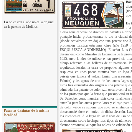
Bás
dibu
(tip
que 
La
oblea con el año no es la original
He
t
en la patente de Molinos.
a la
a esta serie especial de diseños de patentes a princ
puntapié inicial probablemente lo dio la ciudad 
(donde actualmente resido) con una patente tipo 3,
promoción turística está muy claro (año 1959 
ESQUI-PESCA-ANDINISMO).
El señor Luis Or
desempeñó como Ministro de Economía de la provin
1955, tuvo la idea de utilizar en su provincia una
dibujo referente a las bellezas de su provincia. P
arquitectos locales la tarea de proponer alguno
respuesta, en unos pocos minutos hizo un logo
paisaje que tuviera al volcán Lanín, una araucaria
Pehuén) y las aguas de uno de los
tantos lagos q
estos tres elementos dio origen a una patente que
admirada. La patente de color azul oscuro con el n
de los prototipos que la firma que presupuestó su fa
Sr. Scheuber como muestra. Este color finalmente no
amarillo para los autos particulares y el rojo para 
de color verde se supone que solo se emitieron e
Patentes distintas de la misma
dessconociéndose el motivo de dicha elección. Las
localidad:
los intendentes. A lo largo de los 6 años de uso de e
directamente sobre la chapa. Los tipos de números
alcance provincial, aunque las obleas de validación 