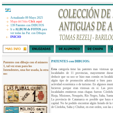
Actualizado 09 Mayo 2025
Mapa del Sitio
Click aquí
139 Patentes con DIBUJOS
Ir a
ALBUM de FOTOS
para
ver todas las Pat. con Dibujos
INICIO
PATENTES con DIBUJOS:
Patentes con dibujo con el número
1, tal vez eran para los
Esta
categoría tiene las patentes mas vistosas q
Intendentes, una fue usada, la otra
localidades de 11 provincias, mayormente dura
no:
deducir que su uso se hizo mas común en localid
algún tipo de promoción adicional o bien para 
actividad económica o de turismo. En algunos muni
hicieron porque eran vistosas en sí. Las prov
localidades emitieron estas chapas fueron: Córdob
Rioja, Misiones, Neuquén, Río Negro, Salta, Santa
La provincia de Catamarca es posible que haya e
capital. No he podido encontrar algún listado de la 
de Córdoba, Salta y Chubut, en este orden, son las 