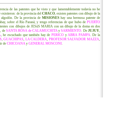
erencia de las patentes que he visto y que lamentablemente todavía no he
 existieron: de la provincia del
CHACO
, existen patentes con dibujo de la
 algodón. De la provincia de
MISIONES
hay una hermosa patente de
Tabay, sobre el Río Paraná; y tengo referencias de que hubo de
PUERTO
tentes con dibujos de JESúS MARIA con un dibujo de la doma en dos
s, de
SANTA ROSA de
CALAMUCHITA
y
SARMIENTO
. De
JUJUY
,
A
, he escuchado que también hay de
PERICO
y
ABRA PAMPA
. De la
S
,
GUACHIPAS
,
LA CALDERA
,
PROFESOR SALVADOR MAZZA
,
ir de
CHICOANA
y
GENERAL MOSCONI
.