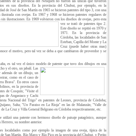
atentes de la provincia del Neuquén no fueron las únicas que tuvieron
ios en sus diseños. En la provincia del Chubut, por ejemplo, en la
idad de José de San Martín en 1965 se hicieron patentes del tipo 3, con una
 ilustrada con ovejas. En 1967 y 1968 se hicieron patentes regulares de
 sin ilustraciones. En 1969 volvieron con los diseños de ovejas, pero
esta
vez se trató de patentes tipo 2.
Este diseño se repitió en 1970 y
1971. En la provincia de
Córdoba, las localidades de San
Esteban, Capilla del Monte y La
Cruz (puede haber otras mas)
conoce el motivo, pero tal vez se deba a que cambiaron de proveedor y se
alta, es tal vez el único modelo de patente que tuvo dos dibujos en una
ho y el otro,
un jabalí. Las
er además de un dibujo, un
ostrar, como en el caso de
erra Brava". En otros casos
olinos, en la provincia de
ntes de Cosquín; "Visite el
apas de Angastaco y Cachi
Fiesta Nacional del Trigo" en patentes de Leones, provincia de Córdoba;
uijano, Salta; "Un Paraiso en La Rioja" en las de Malanzán; "Valle de
 de La Cruz y Villa General Belgrano en Córdoba respectivamente, etc.
 utilizó una patente con hermoso diseño de paisaje patagónico, aunque
 Herrero, su nombre anterior.
tes localidades como por ejemplo la imagen de una oveja, típica de la
 de San Martín, Río Mayo y Río Pico en la provincia del Chubut, y Perito