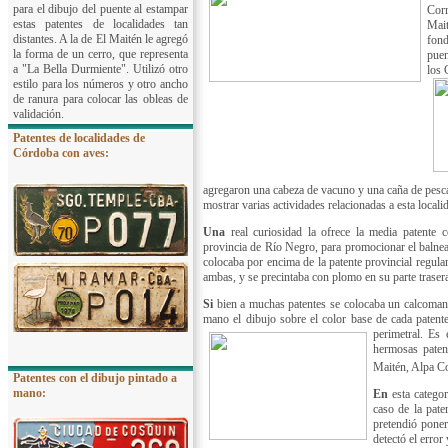
para el dibujo del puente al estampar
Corr
estas patentes de localidades tan
Mait
distantes. A la de El Maitén le agregó
fond
la forma de un cerro, que representa
puen
a "La Bella Durmiente". Utilizó otro
los 
estilo para los números y otro ancho
de ranura para colocar las obleas de
validación.
Patentes de localidades de
Córdoba con aves:
agregaron una cabeza de vacuno y una caña de pesca
mostrar varias actividades relacionadas a esta locali
Una
real curiosidad la ofrece la media patente 
provincia de Río Negro, para promocionar el balnea
colocaba por encima de la patente provincial regular
ambas, y se precintaba con plomo en su parte traser
Si
bien a muchas patentes se colocaba un calcomanía
mano el dibujo sobre el color base de cada patente
perimetral. Es 
hermosas paten
Maitén, Alpa Co
Patentes con el dibujo pintado a
mano:
En
esta categor
caso de la pate
pretendió pone
detectó el error