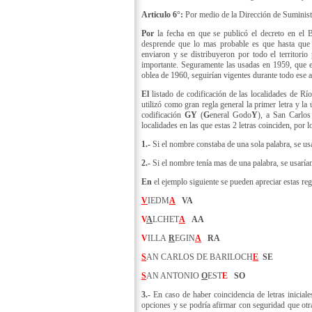
Articulo 6°:
Por medio de la Dirección de Suministro
Por
la fecha en que se publicó el decreto en el 
desprende que lo mas probable es que hasta que s
enviaron y se distribuyeron por todo el territori
importante. Seguramente las usadas en 1959, que er
oblea de 1960, seguirían vigentes durante todo ese 
El
listado de codificación de las localidades de Rí
utilizó como gran regla general la primer letra y 
codificación
GY
(
G
eneral Godo
Y
), a San Carlo
localidades en las que estas 2 letras coinciden, por l
1.-
Si el nombre constaba de una sola palabra, se usa
2.-
Si el nombre tenía mas de una palabra, se usarían 
En
el ejemplo siguiente se pueden apreciar estas reg
V
IEDM
A
VA
V
A
LCHET
A
AA
V
ILLA
R
EGIN
A
RA
S
AN CARLOS DE BARILOCH
E
SE
S
AN ANTONIO
O
EST
E
SO
3.-
En caso de haber coincidencia de letras iniciale
opciones y se podría afirmar con seguridad que otra