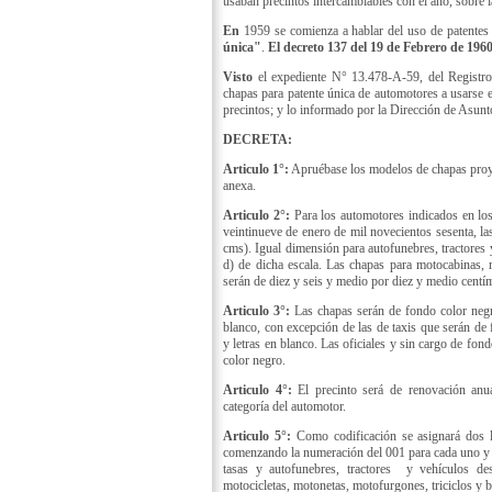
usaban precintos intercambiables con el año, sobre 
En
1959 se comienza a hablar del uso de patentes 
única"
.
El decreto 137 del 19 de Febrero de 196
Visto
el expediente N° 13.478-A-59, del Registro
chapas para patente única de automotores a usarse e
precintos; y lo informado por la Dirección de Asun
DECRETA:
Articulo 1°:
Apruébase los modelos de chapas proyec
anexa.
Articulo 2°:
Para los automotores indicados en los
veintinueve de enero de mil novecientos sesenta, la
cms). Igual dimensión para autofunebres, tractores
d) de dicha escala. Las chapas para motocabinas, m
serán de diez y seis y medio por diez y medio centí
Articulo 3°:
Las chapas serán de fondo color negr
blanco, con excepción de las de taxis que serán de
y letras en blanco. Las oficiales y sin cargo de fon
color negro.
Articulo 4°:
El precinto será de renovación anua
categoría del automotor.
Articulo 5°:
Como codificación se asignará dos l
comenzando la numeración del 001 para cada uno y ge
tasas y autofunebres, tractores y vehículos de
motocicletas, motonetas, motofurgones, triciclos y b