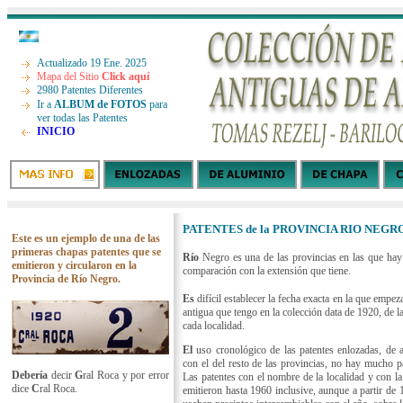
Actualizado 19 Ene. 2025
Mapa del Sitio
Click aquí
2980 Patentes Diferentes
Ir a
ALBUM de FOTOS
para
ver todas las Patentes
INICIO
PATENTES de la PROVINCIA RIO NEGR
Este es un ejemplo de una de las
primeras chapas patentes que se
Río
Negro es una de las provincias en las que hay 
emitieron y circularon en la
comparación con la extensión que tiene.
Provincia de Río Negro.
Es
difícil establecer la fecha exacta en la que empe
antigua que tengo en la colección data de 1920, de 
cada localidad.
El
uso cronológico de las patentes enlozadas, de 
con el del resto de las provincias, no hay mucho p
Debería
decir
G
ral Roca y por error
Las patentes con el nombre de la localidad y con la
dice
C
ral Roca.
emitieron hasta 1960 inclusive, aunque a partir de