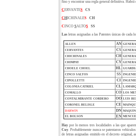
fino y encontrar una regla general definitiva. Habrá 
C
ERVANTE
S
CS
C
H
ICHINALE
S
CH
C
INCO
S
ALTO
S
SS
Las
letras asignadas a las Patentes únicas de cada lo
AN
ALLEN
GENERA
CS
CERVANTES
GENERA
CH
CHICHINALES
GENERA
CY
CHIMPAY
GENERA
HL
CHOELE CHOEL
GUARDI
SS
CINCO SALTOS
INGENI
C
I
CIPOLLETTI
INGENIE
CL
COLONIA CATRIEL
LAMAR
CO
COMALLO
LOS ME
OO
CONTALMIRANTE CORDERO
LUIS BE
CE
CORONEL BELISLE
MAINQU
DN
DARWIN
MAQUIN
EN
EL BOLSON
MENCU
Hay
por lo menos tres localidades a las que aparen
Cuy
. Probablemente nunca se patentaron vehículos 
de letras asignadas emitido en el decreto original, 