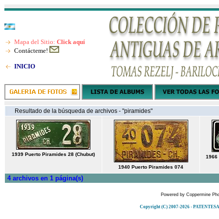
Mapa del Sitio:
Click aquí
Contácteme!
INICIO
Resultado de la búsqueda de archivos - "piramides"
1939 Puerto Piramides 28 (Chubut)
1966 
1940 Puerto Piramides 074
4 archivos en 1 página(s)
Powered by
Coppermine Pho
Copyright (C) 2007-2026 - PATENT