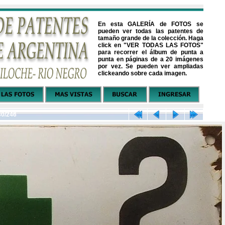
En esta GALERÍA de FOTOS se
pueden ver todas las patentes de
tamaño grande de la colección. Haga
click en "VER TODAS LAS FOTOS"
para recorrer el álbum de punta a
punta en páginas de a 20 imágenes
por vez. Se pueden ver ampliadas
clickeando sobre cada imagen.
30/246