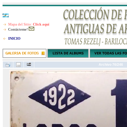
Mapa del Sitio:
Click aquí
Contácteme!
INICIO
Archivo 76/246