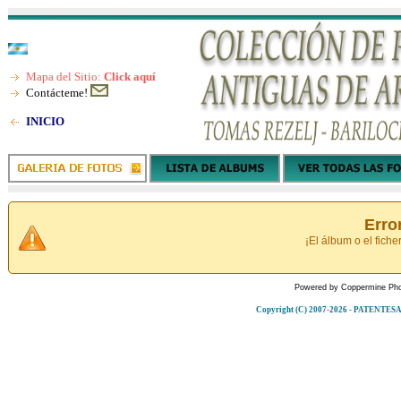
Mapa del Sitio:
Click aquí
Contácteme!
INICIO
Erro
¡El álbum o el fiche
Powered by
Coppermine Pho
Copyright (C) 2007-2026 - PATENT