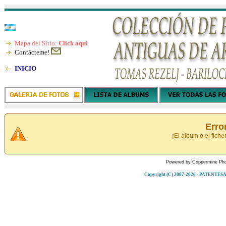
Mapa del Sitio:
Click aquí
Contácteme!
INICIO
Erro
¡El álbum o el fiche
Powered by
Coppermine Pho
Copyright (C) 2007-2026 - PATENT