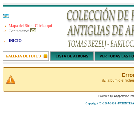
Mapa del Sitio:
Click aquí
Contácteme!
INICIO
Erro
¡El álbum o el fiche
Powered by
Coppermine Pho
Copyright (C) 2007-2026 - PATENT