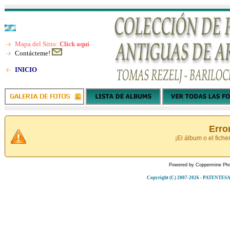
Mapa del Sitio:
Click aquí
Contácteme!
INICIO
Erro
¡El álbum o el fiche
Powered by
Coppermine Pho
Copyright (C) 2007-2026 - PATENT