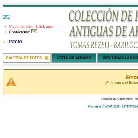
Mapa del Sitio:
Click aquí
Contácteme!
INICIO
Erro
¡El álbum o el fiche
Powered by
Coppermine Pho
Copyright (C) 2007-2026 - PATENT