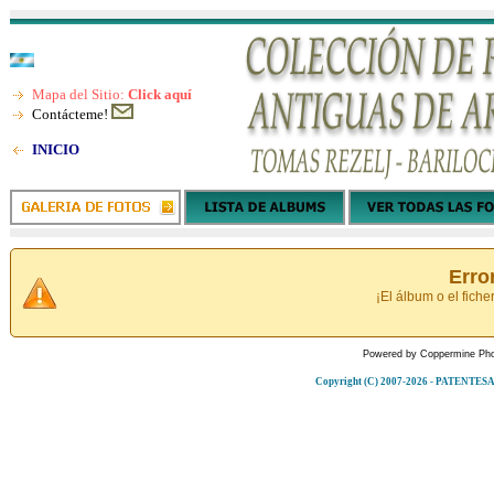
Mapa del Sitio:
Click aquí
Contácteme!
INICIO
Erro
¡El álbum o el fiche
Powered by
Coppermine Pho
Copyright (C) 2007-2026 - PATENT