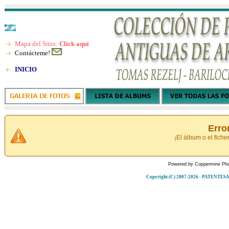
Mapa del Sitio:
Click aquí
Contácteme!
INICIO
Erro
¡El álbum o el fiche
Powered by
Coppermine Pho
Copyright (C) 2007-2026 - PATENT