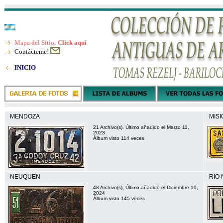
Mapa del Sitio:
Click aquí
Contácteme!
INICIO
MENDOZA
MIS
21 Archivo(s), Último añadido el Marzo 11,
2023
Álbum visto 114 veces
NEUQUEN
RIO
48 Archivo(s), Último añadido el Diciembre 10,
2024
Álbum visto 145 veces