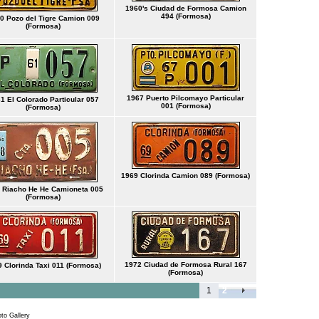
1960's Ciudad de Formosa Camion
494 (Formosa)
0 Pozo del Tigre Camion 009
(Formosa)
1967 Puerto Pilcomayo Particular
1 El Colorado Particular 057
001 (Formosa)
(Formosa)
1969 Clorinda Camion 089 (Formosa)
 Riacho He He Camioneta 005
(Formosa)
1972 Ciudad de Formosa Rural 167
 Clorinda Taxi 011 (Formosa)
(Formosa)
1
2
to Gallery