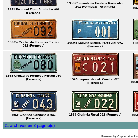
1958 Comandante Fontana Particular
202 (Formosa) - Repintada
196
1948 Pozo del Tigre Particular 008
(Formosa)
1960's Ciudad de Formosa Tractor
1960's Laguna Blanca Particular 001
196
092 (Formosa)
(Formosa)
1968 Ciudad de Formosa Furgon 080
(Formosa)
1968 Laguna Nainek Camion 021
1968
(Formosa)
1969 Clorinda Rural 022 (Formosa)
1969 Clorinda Camioneta 043
1969
(Formosa)
21 archivos en 2 página(s)
Powered by
Coppermine Pho