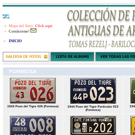
Mapa del Sitio:
Click aquí
Contácteme!
INICIO
FORMOSA
1943 Pozo del Tigre 026 (Formosa)
194
1944 Pozo del Tigre Particular 023
(Formosa)