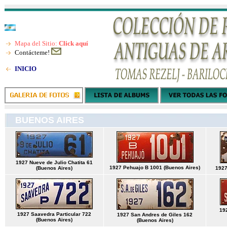
Mapa del Sitio:
Click aquí
Contácteme!
INICIO
BUENOS AIRES
1927 Nueve de Julio Chatita 61
1927 Pehuajo B 1001 (Buenos Aires)
(Buenos Aires)
1927
19
1927 Saavedra Particular 722
1927 San Andres de Giles 162
(Buenos Aires)
(Buenos Aires)