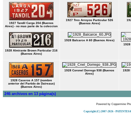
1927 Tres Arroyos Particular 526
19
1927 Tandil Carga 204 (Buenos
(Buenos Aires)
Aires) - no mas parte de la coleccion
1928 Balcarce A 60 (Buenos Aires)
1928 
1928 Almirante Brown Particular 216
(Buenos Aires)
1928 Coronel Dorrego 938 (Buenos
1928 
Aires)
1928 Caseros A 157 (nombre
anterior del Partido de Daireaux)
(Buenos Aires)
246 archivos en 13 página(s)
Powered by
Coppermine Pho
Copyright (C) 2007-2026 - PATENT