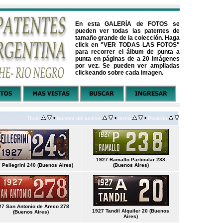
En esta GALERÍA de FOTOS se
pueden ver todas las patentes de
tamaño grande de la colección. Haga
click en "VER TODAS LAS FOTOS"
para recorrer el álbum de punta a
punta en páginas de a 20 imágenes
por vez. Se pueden ver ampliadas
clickeando sobre cada imagen.
•
•
•
Título
Nombre del archivo
fecha
Posición
1927 Ramallo Particular 238
 Pellegrini 240 (Buenos Aires)
(Buenos Aires)
27 San Antonio de Areco 278
1927 Tandil Alquiler 20 (Buenos
(Buenos Aires)
Aires)