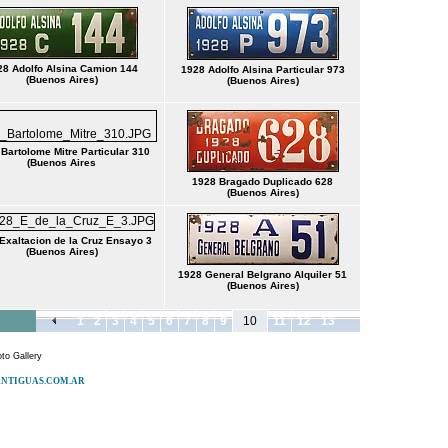
28 Adolfo Alsina Camion 144
1928 Adolfo Alsina Particular 973
(Buenos Aires)
(Buenos Aires)
Bartolome Mitre Particular 310
(Buenos Aires
1928 Bragado Duplicado 628
(Buenos Aires)
Exaltacion de la Cruz Ensayo 3
(Buenos Aires)
1928 General Belgrano Alquiler 51
(Buenos Aires)
1
2
3
4
5
6
7
8
9
10
11
12
13
to Gallery
ESANTIGUAS.COM.AR