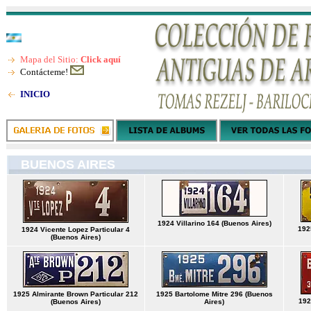
Mapa del Sitio:
Click aquí
Contácteme!
INICIO
BUENOS AIRES
1924 Villarino 164 (Buenos Aires)
192
1924 Vicente Lopez Particular 4
(Buenos Aires)
1925 Almirante Brown Particular 212
1925 Bartolome Mitre 296 (Buenos
192
(Buenos Aires)
Aires)