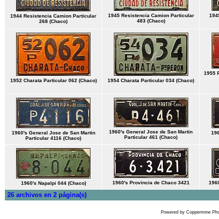
1945 Resistencia Camion Particular
1945
1944 Resistencia Camion Particular
483 (Chaco)
268 (Chaco)
1955 
1952 Charata Particular 062 (Chaco)
1954 Charata Particular 034 (Chaco)
1960's General Jose de San Martin
1960's General Jose de San Martin
196
Particular 461 (Chaco)
Particular 4116 (Chaco)
1960's Provincia de Chaco 3421
196
1960's Napalpi 044 (Chaco)
26 archivos en 2 página(s)
Powered by
Coppermine Pho