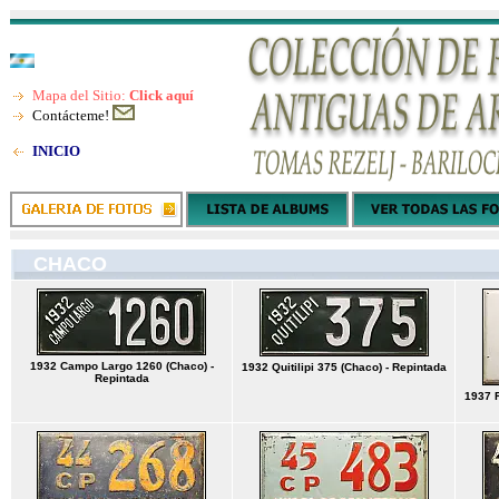
Mapa del Sitio:
Click aquí
Contácteme!
INICIO
CHACO
1932 Campo Largo 1260 (Chaco) -
1932 Quitilipi 375 (Chaco) - Repintada
Repintada
1937 