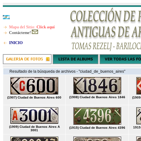
Mapa del Sitio:
Click aquí
Contácteme!
INICIO
Resultado de la búsqueda de archivos - "ciudad_de_buenos_aires"
(1908) Ciudad de Buenos Aires 1846
(1907) Ciudad de Buenos Aires 600
(1909
(1909) Ciudad de Buenos Aires A
1915
(1915) Ciudad de Buenos Aires 4396
3001