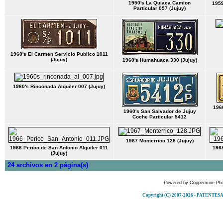
1950's La Quiaca Camion
1959
Particular 057 (Jujuy)
1960's El Carmen Servicio Publico 1011
(Jujuy)
1960's Humahuaca 330 (Jujuy)
1960's Rinconada Alquiler 007 (Jujuy)
1966
1960's San Salvador de Jujuy
Coche Particular 5412
1967 Monterrico 128 (Jujuy)
1966 Perico de San Antonio Alquiler 011
1968
(Jujuy)
24 archivos en 2 página(s)
Powered by
Coppermine Pho
Copyright (C) 2007-2026 - PATENT