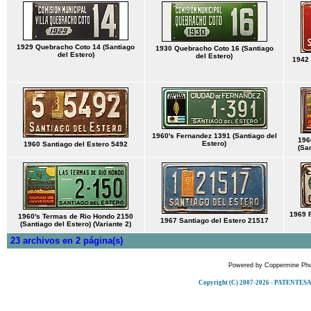
1929 Quebracho Coto 14 (Santiago
1930 Quebracho Coto 16 (Santiago
del Estero)
del Estero)
1942 
1960's Fernandez 1391 (Santiago del
196
Estero)
1960 Santiago del Estero 5492
(San
1969 F
1960's Termas de Rio Hondo 2150
1967 Santiago del Estero 21517
(Santiago del Estero) (Variante 2)
23 archivos en 2 página(s)
Powered by
Coppermine Pho
Copyright (C) 2007-2026 - PATENT